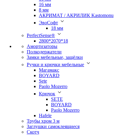
16 мм
8 мм
АКРИМАТ / АКРИЛИК Kastomonu
ЭвоСофт
18 мм
PerfectSense®
2800*2070*18
Амортизаторы
Полкодержатели
Замки мебельные, защёлки
Ручки и крючки мебельные
Магамакс
BOYARD
Sete
Paolo Mozerro
Крючок
SETE
BOYARD
Paolo Mozerro
Hafele
Трубы хром 3 м
Заглушки самоклеящиеся
Скотч