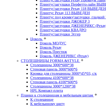
Плинтус\заглушки Рехау Премиум Лайн
Плинтус\загулшки Перфетто-лайн ВЫ
Плинтус\заглушки Рехау 118 ВЫВЕДЕН
Плинтус Рехау 113 ВЫВЕДЕН
Плинтус под кромку\заглушки, гладкий
Плинтус\заглушки ДЖОКЕР 3
Плинтус\заглушки ДЖЕНЕРИКС (Рехау
Плинтус\заглушки КВАДРО
Плинтус\заглушки Эггер
Цоколь
Цоколь МОДУС
Цоколь Рехау
Цоколь Престиж
Цоколь ДЖЕНЕРИКС (Рехау)
СТОЛЕШНИЦЫ FORMA &STYLE
Столешницы 3000*600*38
Стеновая панель 3000*600*6
Кромка для столешницы 3000*45*03, с/к
Столешницы 4100*600*38
Стеновая панель 4100*600*6
Столешницы 3000*1200*38
HPL Компакт-плита
Планки к столешницам и мебельным щитам
К столешнице
К мебельнному щиту