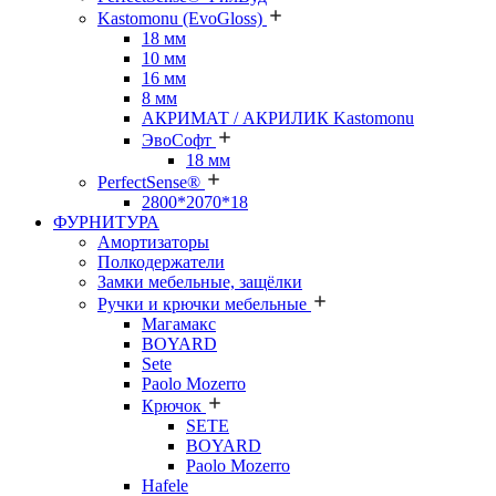
Kastomonu (EvoGloss)
18 мм
10 мм
16 мм
8 мм
АКРИМАТ / АКРИЛИК Kastomonu
ЭвоСофт
18 мм
PerfectSense®
2800*2070*18
ФУРНИТУРА
Амортизаторы
Полкодержатели
Замки мебельные, защёлки
Ручки и крючки мебельные
Магамакс
BOYARD
Sete
Paolo Mozerro
Крючок
SETE
BOYARD
Paolo Mozerro
Hafele