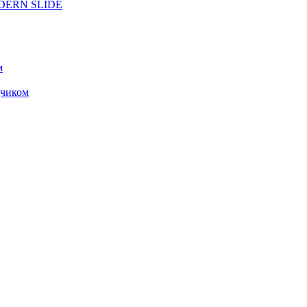
ODERN SLIDE
м
чиком