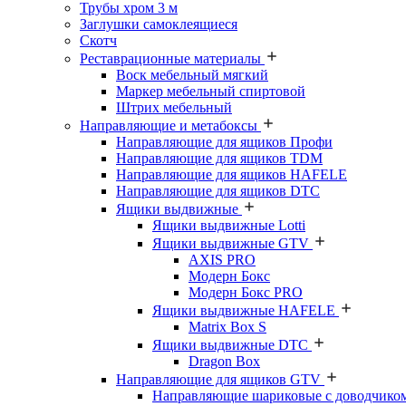
Трубы хром 3 м
Заглушки самоклеящиеся
Скотч
Реставрационные материалы
Воск мебельный мягкий
Маркер мебельный спиртовой
Штрих мебельный
Направляющие и метабоксы
Направляющие для ящиков Профи
Направляющие для ящиков TDM
Направляющие для ящиков HAFELE
Направляющие для ящиков DTC
Ящики выдвижные
Ящики выдвижные Lotti
Ящики выдвижные GTV
AXIS PRO
Модерн Бокс
Модерн Бокс PRO
Ящики выдвижные HAFELE
Matrix Box S
Ящики выдвижные DTC
Dragon Box
Направляющие для ящиков GTV
Направляющие шариковые с доводчико