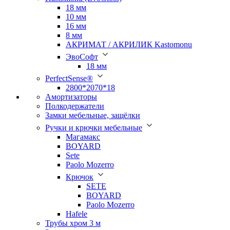
18 мм
10 мм
16 мм
8 мм
АКРИМАТ / АКРИЛИК Kastomonu
ЭвоСофт
18 мм
PerfectSense®
2800*2070*18
Амортизаторы
Полкодержатели
Замки мебельные, защёлки
Ручки и крючки мебельные
Магамакс
BOYARD
Sete
Paolo Mozerro
Крючок
SETE
BOYARD
Paolo Mozerro
Hafele
Трубы хром 3 м