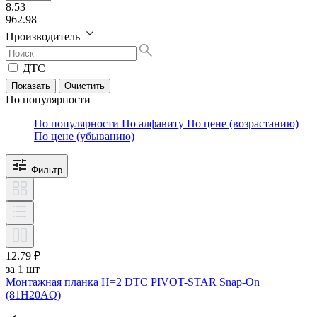
8.53
962.98
Производитель
ДТС
По популярности
По популярности
По алфавиту
По цене (возрастанию)
По цене (убыванию)
Фильтр
12.79 ₽
за 1 шт
Монтажная планка H=2 DTC PIVOT-STAR Snap-On
(81H20AQ)