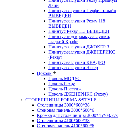
Плинтус\заглушки Рехау Премиум
Лайн
Плинтус\загулшки Перфетто-лайн
ВЫВЕДЕН
Плинтус\заглушки Рехау 118
ВЫВЕДЕН
Плинтус Рехау 113 ВЫВЕДЕН
Плинтус под кромку\заглушки,
гладкий Крафт
Плинтус\заглушки ДЖОКЕР 3
Плинтус\заглушки ДЖЕНЕРИКС
(Рехау)
Плинтус\заглушки КВАДРО
Плинтус\заглушки Эггер
Цоколь
Цоколь МОДУС
Цоколь Рехау
Цоколь Престиж
Цоколь ДЖЕНЕРИКС (Рехау)
СТОЛЕШНИЦЫ FORMA &STYLE
Столешницы 3000*600*38
Стеновая панель 3000*600*6
Кромка для столешницы 3000*45*03, с/к
Столешницы 4100*600*38
Стеновая панель 4100*600*6