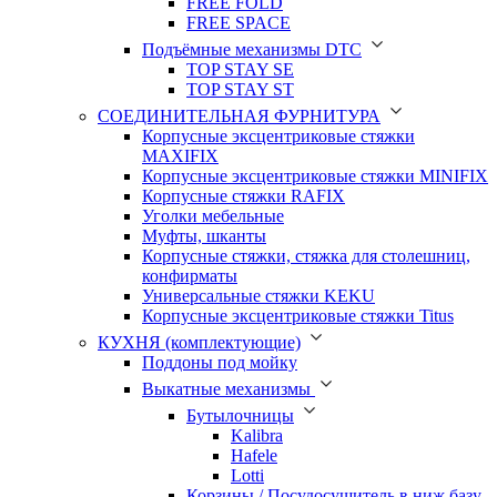
FREE FOLD
FREE SPACE
Подъёмные механизмы DTC
TOP STAY SE
TOP STAY ST
СОЕДИНИТЕЛЬНАЯ ФУРНИТУРА
Корпусные эксцентриковые стяжки
MAXIFIX
Корпусные эксцентриковые стяжки MINIFIX
Корпусные стяжки RAFIX
Уголки мебельные
Муфты, шканты
Корпусные стяжки, стяжка для столешниц,
конфирматы
Универсальные стяжки KEKU
Корпусные эксцентриковые стяжки Titus
КУХНЯ (комплектующие)
Поддоны под мойку
Выкатные механизмы
Бутылочницы
Kalibra
Hafele
Lotti
Корзины / Посудосушитель в ниж.базу