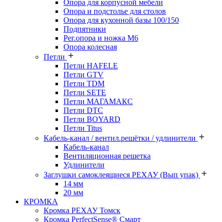
Опора для корпусной мебели
Опора и подстолье для столов
Опора для кухонной базы 100/150
Подпятники
Рег.опора и ножка М6
Опора колесная
Петли
Петли HAFELE
Петли GTV
Петли TDM
Петли SETE
Петли МАГАМАКС
Петли DTC
Петли BOYARD
Петли Titus
Кабель-канал / вентил.решётки / удлинители
Кабель-канал
Вентиляционная решетка
Удлинители
Заглушки самоклеящиеся РЕХАУ (Вып упак)
14 мм
20 мм
КРОМКА
Кромка PЕХАУ Томск
Кромка PerfectSense® Смарт