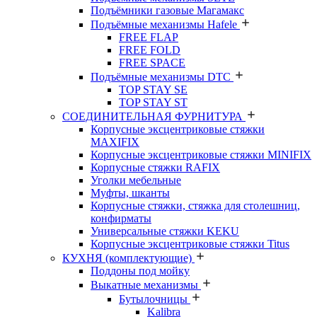
Подъёмники газовые Магамакс
Подъёмные механизмы Hafele
FREE FLAP
FREE FOLD
FREE SPACE
Подъёмные механизмы DTC
TOP STAY SE
TOP STAY ST
СОЕДИНИТЕЛЬНАЯ ФУРНИТУРА
Корпусные эксцентриковые стяжки
MAXIFIX
Корпусные эксцентриковые стяжки MINIFIX
Корпусные стяжки RAFIX
Уголки мебельные
Муфты, шканты
Корпусные стяжки, стяжка для столешниц,
конфирматы
Универсальные стяжки KEKU
Корпусные эксцентриковые стяжки Titus
КУХНЯ (комплектующие)
Поддоны под мойку
Выкатные механизмы
Бутылочницы
Kalibra