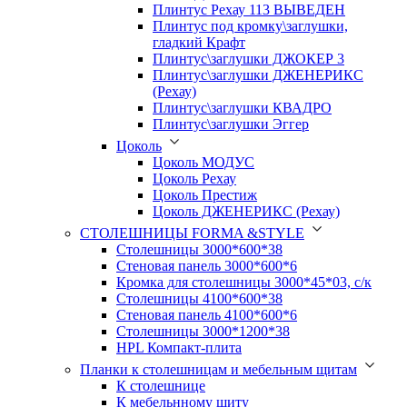
Плинтус Рехау 113 ВЫВЕДЕН
Плинтус под кромку\заглушки,
гладкий Крафт
Плинтус\заглушки ДЖОКЕР 3
Плинтус\заглушки ДЖЕНЕРИКС
(Рехау)
Плинтус\заглушки КВАДРО
Плинтус\заглушки Эггер
Цоколь
Цоколь МОДУС
Цоколь Рехау
Цоколь Престиж
Цоколь ДЖЕНЕРИКС (Рехау)
СТОЛЕШНИЦЫ FORMA &STYLE
Столешницы 3000*600*38
Стеновая панель 3000*600*6
Кромка для столешницы 3000*45*03, с/к
Столешницы 4100*600*38
Стеновая панель 4100*600*6
Столешницы 3000*1200*38
HPL Компакт-плита
Планки к столешницам и мебельным щитам
К столешнице
К мебельнному щиту