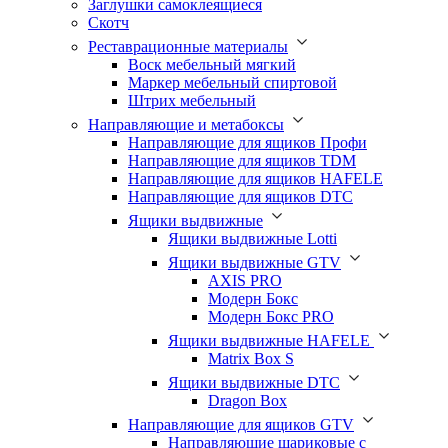
Заглушки самоклеящиеся
Скотч
Реставрационные материалы
Воск мебельный мягкий
Маркер мебельный спиртовой
Штрих мебельный
Направляющие и метабоксы
Направляющие для ящиков Профи
Направляющие для ящиков TDM
Направляющие для ящиков HAFELE
Направляющие для ящиков DTC
Ящики выдвижные
Ящики выдвижные Lotti
Ящики выдвижные GTV
AXIS PRO
Модерн Бокс
Модерн Бокс PRO
Ящики выдвижные HAFELE
Matrix Box S
Ящики выдвижные DTC
Dragon Box
Направляющие для ящиков GTV
Направляющие шариковые с