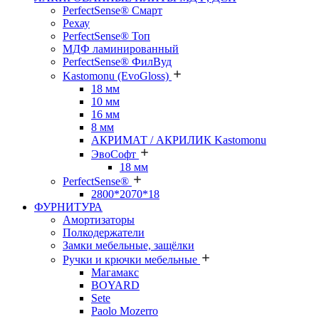
PerfectSense® Смарт
Рехау
PerfectSense® Топ
МДФ ламинированный
PerfectSense® ФилВуд
Kastomonu (EvoGloss)
18 мм
10 мм
16 мм
8 мм
АКРИМАТ / АКРИЛИК Kastomonu
ЭвоСофт
18 мм
PerfectSense®
2800*2070*18
ФУРНИТУРА
Амортизаторы
Полкодержатели
Замки мебельные, защёлки
Ручки и крючки мебельные
Магамакс
BOYARD
Sete
Paolo Mozerro