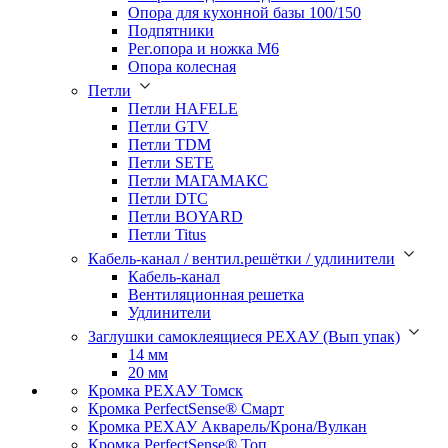
Опора для кухонной базы 100/150
Подпятники
Рег.опора и ножка М6
Опора колесная
Петли
Петли HAFELE
Петли GTV
Петли TDM
Петли SETE
Петли МАГАМАКС
Петли DTC
Петли BOYARD
Петли Titus
Кабель-канал / вентил.решётки / удлинители
Кабель-канал
Вентиляционная решетка
Удлинители
Заглушки самоклеящиеся РЕХАУ (Вып упак)
14 мм
20 мм
Кромка PЕХАУ Томск
Кромка PerfectSense® Смарт
Кромка PЕХАУ Акварель/Крона/Вулкан
Кромка PerfectSense® Топ