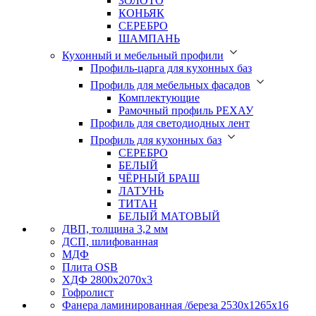
ЗОЛОТО
КОНЬЯК
СЕРЕБРО
ШАМПАНЬ
Кухонный и мебельный профили
Профиль-царга для кухонных баз
Профиль для мебельных фасадов
Комплектующие
Рамочный профиль РЕХАУ
Профиль для светодиодных лент
Профиль для кухонных баз
СЕРЕБРО
БЕЛЫЙ
ЧЁРНЫЙ БРАШ
ЛАТУНЬ
ТИТАН
БЕЛЫЙ МАТОВЫЙ
ДВП, толщина 3,2 мм
ДСП, шлифованная
МДФ
Плита OSB
ХДФ 2800х2070х3
Гофролист
Фанера ламинированная /береза 2530х1265х16