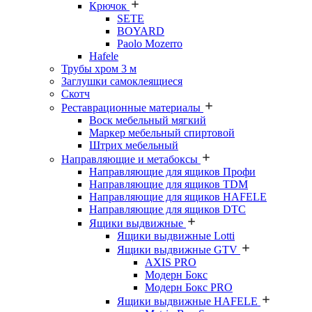
Крючок
SETE
BOYARD
Paolo Mozerro
Hafele
Трубы хром 3 м
Заглушки самоклеящиеся
Скотч
Реставрационные материалы
Воск мебельный мягкий
Маркер мебельный спиртовой
Штрих мебельный
Направляющие и метабоксы
Направляющие для ящиков Профи
Направляющие для ящиков TDM
Направляющие для ящиков HAFELE
Направляющие для ящиков DTC
Ящики выдвижные
Ящики выдвижные Lotti
Ящики выдвижные GTV
AXIS PRO
Модерн Бокс
Модерн Бокс PRO
Ящики выдвижные HAFELE